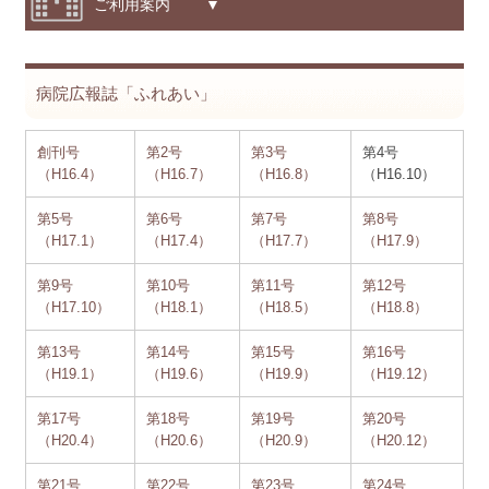
サイトマップ
ご利用案内 ▼
病院広報誌「ふれあい」
創刊号
第2号
第3号
第4号
（H16.4）
（H16.7）
（H16.8）
（H16.10）
第5号
第6号
第7号
第8号
（H17.1）
（H17.4）
（H17.7）
（H17.9）
第9号
第10号
第11号
第12号
（H17.10）
（H18.1）
（H18.5）
（H18.8）
第13号
第14号
第15号
第16号
（H19.1）
（H19.6）
（H19.9）
（H19.12）
第17号
第18号
第19号
第20号
（H20.4）
（H20.6）
（H20.9）
（H20.12）
第21号
第22号
第23号
第24号