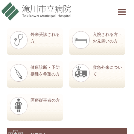
当院について
ご利用案内
外来受診される
入院される方・
診療科・部門紹介
方
お見舞いの方
特色と取り組み
健康診断・予防
救急外来につい
採用情報
接種を希望の方
て
交通アクセス
医療従事者の方
意見箱
診療受付時間