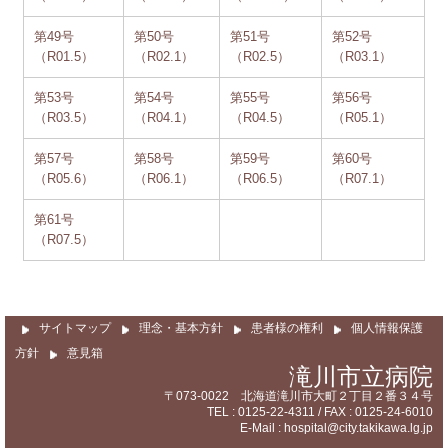
第49号
第50号
第51号
第52号
（R01.5）
（R02.1）
（R02.5）
（R03.1）
第53号
第54号
第55号
第56号
（R03.5）
（R04.1）
（R04.5）
（R05.1）
第57号
第58号
第59号
第60号
（R05.6）
（R06.1）
（R06.5）
（R07.1）
第61号
（R07.5）
サイトマップ
理念・基本方針
患者様の権利
個人情報保護
方針
意見箱
滝川市立病院
〒073-0022 北海道滝川市大町２丁目２番３４号
TEL : 0125-22-4311 / FAX : 0125-24-6010
E-Mail : hospital@city.takikawa.lg.jp