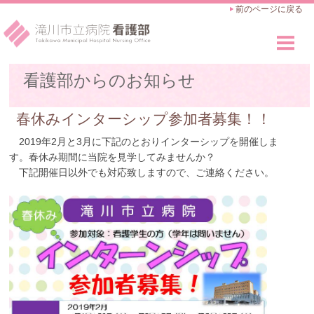
前のページに戻る
看護部のご紹介
看護部からのお知らせ
Outline
看護師の仕事
春休みインターシップ参加者募集！！
Works
2019年2月と3月に下記のとおりインターシップを開催しま
教育・キャリアアップ
す。春休み期間に当院を見学してみませんか？
Career Advance
下記開催日以外でも対応致しますので、ご連絡ください。
採用のご案内
Recruit