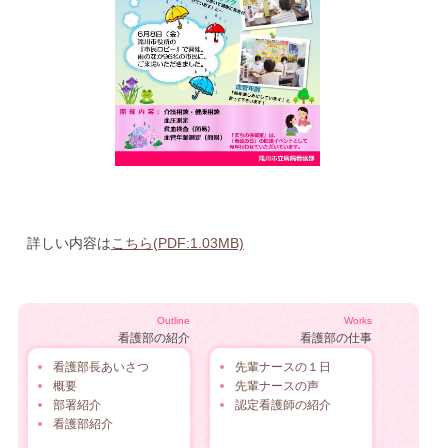
詳しい内容は
こちら(PDF:1.03MB)
Outline
Works
看護部の紹介
看護部の仕事
看護部長あいさつ
先輩ナースの１日
概要
先輩ナースの声
部署紹介
認定看護師の紹介
看護部紹介