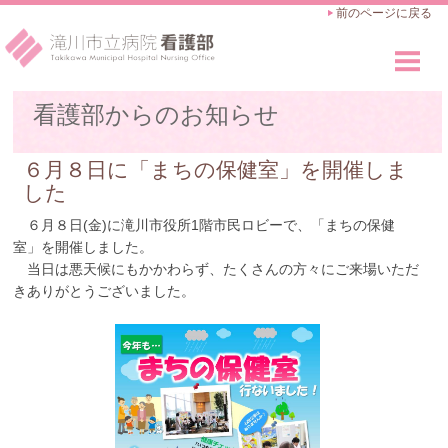
前のページに戻る
看護部のご紹介
看護部からのお知らせ
Outline
看護師の仕事
６月８日に「まちの保健室」を開催しま
Works
した
教育・キャリアアップ
６月８日(金)に滝川市役所1階市民ロビーで、「まちの保健
Career Advance
室」を開催しました。
当日は悪天候にもかかわらず、たくさんの方々にご来場いただ
採用のご案内
きありがとうございました。
Recruit