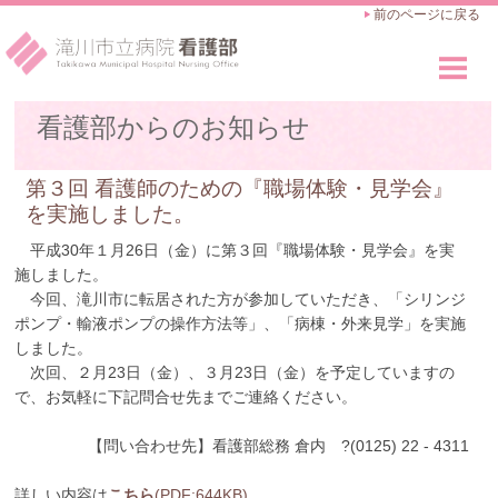
前のページに戻る
看護部のご紹介
看護部からのお知らせ
Outline
看護師の仕事
第３回 看護師のための『職場体験・見学会』
Works
を実施しました。
教育・キャリアアップ
平成30年１月26日（金）に第３回『職場体験・見学会』を実
Career Advance
施しました。
今回、滝川市に転居された方が参加していただき、「シリンジ
採用のご案内
ポンプ・輸液ポンプの操作方法等」、「病棟・外来見学」を実施
Recruit
しました。
次回、２月23日（金）、３月23日（金）を予定していますの
で、お気軽に下記問合せ先までご連絡ください。
【問い合わせ先】看護部総務 倉内 ?(0125) 22 - 4311
詳しい内容は
こちら
(PDF:644KB)