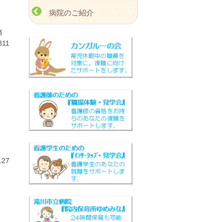
病院のご紹介
】
総務
311
27