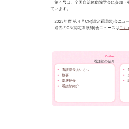
第４号は、全国自治体病院学会に参加・発
ています。
2023年度 第４号CN(認定看護師)会ニュ
過去のCN(認定看護師)会ニュースは
こち
Outline
看護部の紹介
看護部長あいさつ
概要
部署紹介
看護部紹介