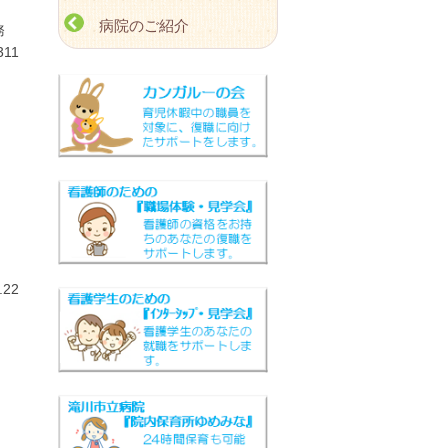
】
病院のご紹介
総務
311
22