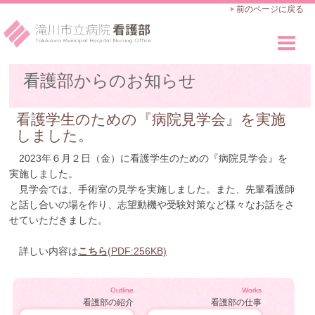
前のページに戻る
看護部のご紹介
看護部からのお知らせ
Outline
看護師の仕事
看護学生のための『病院見学会』を実施
Works
しました。
教育・キャリアアップ
2023年６月２日（金）に看護学生のための『病院見学会』を
Career Advance
実施しました。
見学会では、手術室の見学を実施しました。また、先輩看護師
採用のご案内
と話し合いの場を作り、志望動機や受験対策など様々なお話をさ
Recruit
せていただきました。
詳しい内容は
こちら
(PDF:256KB)
Outline
Works
看護部の紹介
看護部の仕事