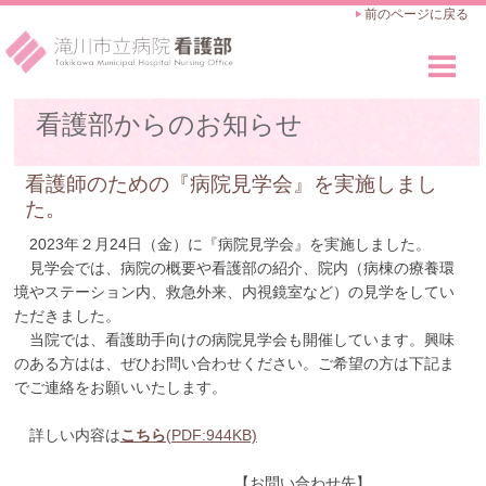
前のページに戻る
看護部のご紹介
看護部からのお知らせ
Outline
看護師の仕事
看護師のための『病院見学会』を実施しまし
Works
た。
教育・キャリアアップ
2023年２月24日（金）に『病院見学会』を実施しました。
Career Advance
見学会では、病院の概要や看護部の紹介、院内（病棟の療養環
境やステーション内、救急外来、内視鏡室など）の見学をしてい
採用のご案内
ただきました。
Recruit
当院では、看護助手向けの病院見学会も開催しています。興味
のある方はは、ぜひお問い合わせください。ご希望の方は下記ま
でご連絡をお願いいたします。
詳しい内容は
こちら
(PDF:944KB)
【お問い合わせ先】