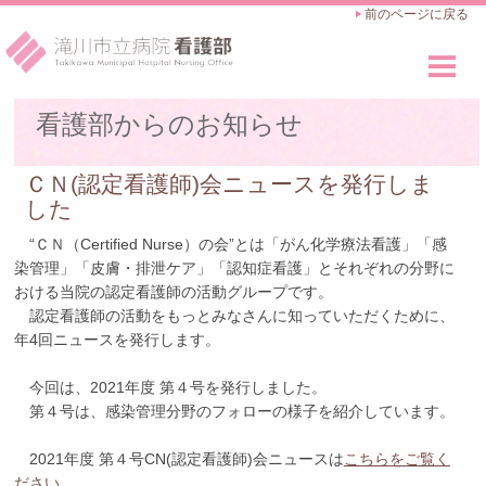
前のページに戻る
看護部のご紹介
看護部からのお知らせ
Outline
看護師の仕事
ＣＮ(認定看護師)会ニュースを発行しま
Works
した
教育・キャリアアップ
“ＣＮ（Certified Nurse）の会”とは「がん化学療法看護」「感
Career Advance
染管理」「皮膚・排泄ケア」「認知症看護」とそれぞれの分野に
おける当院の認定看護師の活動グループです。
採用のご案内
認定看護師の活動をもっとみなさんに知っていただくために、
Recruit
年4回ニュースを発行します。
今回は、2021年度 第４号を発行しました。
第４号は、感染管理分野のフォローの様子を紹介しています。
2021年度 第４号CN(認定看護師)会ニュースは
こちらをご覧く
ださい。