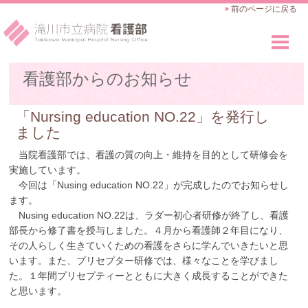
前のページに戻る
看護部のご紹介
看護部からのお知らせ
Outline
看護師の仕事
「Nursing education NO.22」を発行し
Works
ました
教育・キャリアアップ
当院看護部では、看護の質の向上・維持を目的として研修会を
Career Advance
実施しています。
今回は「Nusing education NO.22」が完成したのでお知らせし
採用のご案内
ます。
Recruit
Nusing education NO.22は、ラダー初心者研修が終了し、看護
部長から修了書を授与しました。４月から看護師２年目になり、
その人らしく生きていくための看護をさらに学んでいきたいと思
います。また、プリセプター研修では、様々なことを学びまし
た。１年間プリセプティーとともに大きく成長することができた
と思います。