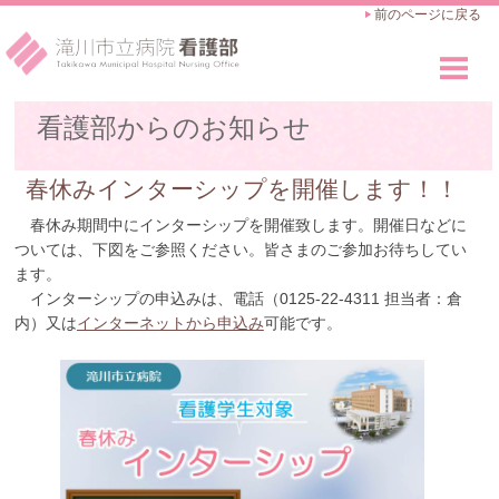
前のページに戻る
看護部のご紹介
看護部からのお知らせ
Outline
看護師の仕事
春休みインターシップを開催します！！
Works
春休み期間中にインターシップを開催致します。開催日などに
教育・キャリアアップ
ついては、下図をご参照ください。皆さまのご参加お待ちしてい
Career Advance
ます。
インターシップの申込みは、電話（0125-22-4311 担当者：倉
採用のご案内
内）又は
インターネットから申込み
可能です。
Recruit