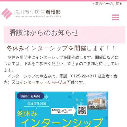
前のページに戻る
看護部のご紹介
看護部からのお知らせ
Outline
看護師の仕事
冬休みインターシップを開催します！！
Works
冬休み期間中にインターシップを開催致します。開催日などに
教育・キャリアアップ
ついては、下図をご参照ください。皆さまのご参加お待ちしてい
Career Advance
ます。
インターシップの申込みは、電話（0125-22-4311 担当者：倉
採用のご案内
内）又は
インターネットから申込み
可能です。
Recruit