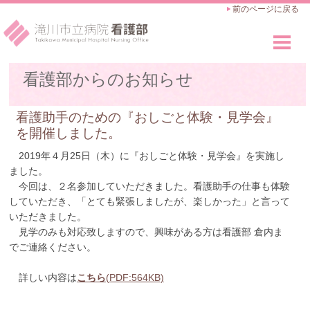
前のページに戻る
看護部のご紹介
看護部からのお知らせ
Outline
看護師の仕事
看護助手のための『おしごと体験・見学会』
Works
を開催しました。
教育・キャリアアップ
2019年４月25日（木）に『おしごと体験・見学会』を実施し
Career Advance
ました。
今回は、２名参加していただきました。看護助手の仕事も体験
採用のご案内
していただき、「とても緊張しましたが、楽しかった」と言って
Recruit
いただきました。
見学のみも対応致しますので、興味がある方は看護部 倉内ま
でご連絡ください。
詳しい内容は
こちら
(PDF:564KB)