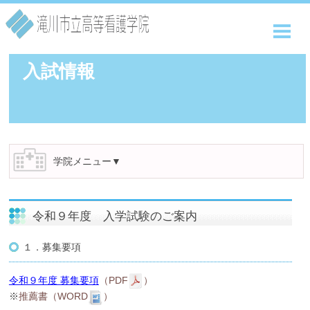
HOME
学院のご紹介
入試情報
学院生活
入試情報
学院メニュー▼
施設紹介
令和９年度 入学試験のご案内
卒業生の方へ
１．募集要項
アクセス
令和９年度 募集要項
（PDF
）
※
推薦書（WORD
）