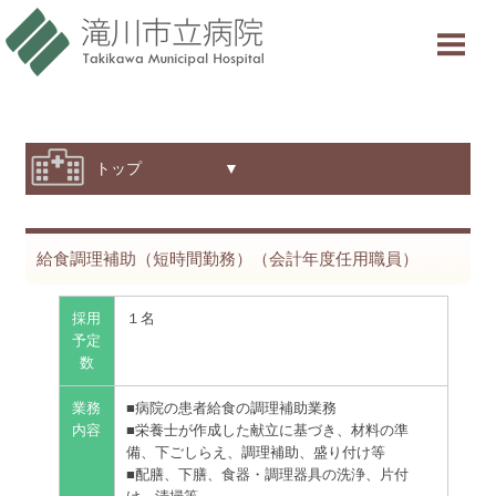
当院について
ご利用案内
診療科・部門紹介
トップ ▼
特色と取り組み
給食調理補助（短時間勤務）（会計年度任用職員）
採用情報
交通アクセス
採用
１名
予定
数
意見箱
業務
■病院の患者給食の調理補助業務
内容
■栄養士が作成した献立に基づき、材料の準
診療受付時間
備、下ごしらえ、調理補助、盛り付け等
■配膳、下膳、食器・調理器具の洗浄、片付