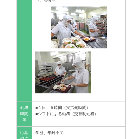
サイトマップ
け、清掃等
勤務
■１日 ５時間（実労働時間）
時間
■シフトによる勤務（交替制勤務）
等
応募
学歴、年齢不問