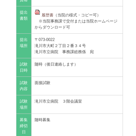
資格
提出
履歴書
（当院の様式・コピー可）
書類
※当院事務課で交付または当院ホームページ
からダウンロード可
提出
〒073-0022
場所
滝川市大町２丁目２番３４号
滝川市立病院 事務課総務係 宛
試験
随時（後日連絡します）
日時
試験
面接試験
内容
試験
滝川市立病院 ３階会議室
場所
募集
随時募集
締切
日