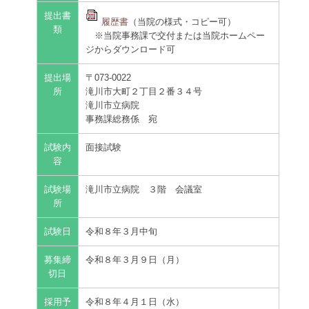
サイトマップ
提出書
履歴書
（当院の様式・コピー可）
類
※当院事務課で交付または当院ホームペー
ジからダウンロード可
提出場
〒073-0022
所
滝川市大町２丁目２番３４号
滝川市立病院
事務課総務係 宛
試験内
面接試験
容
試験場
滝川市立病院 ３階 会議室
所
試験日
令和８年３月中旬
募集締
令和８年３月９日（月）
切日
採用予
令和８年４月１日（水）