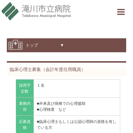
当院について
ご利用案内
診療科・部門紹介
トップ ▼
特色と取り組み
臨床心理士募集（会計年度任用職員）
採用情報
交通アクセス
採用予
１名
定数
意見箱
業務内
■外来及び病棟での心理援助
容
■心理検査 など
診療受付時間
応募資
■臨床心理士もしくは公認心理師の資格を有し
格
ている方