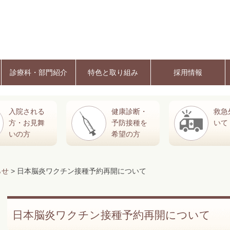
診療科・部門紹介
特色と取り組み
採用情報
入院される
健康診断・
救急
方・お見舞
予防接種を
いて
いの方
希望の方
らせ
> 日本脳炎ワクチン接種予約再開について
日本脳炎ワクチン接種予約再開について