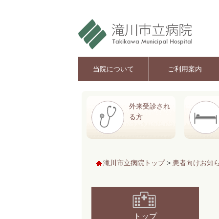
当院について
ご利用案内
外来受診され
る方
滝川市立病院トップ
>
患者向けお知
トップ