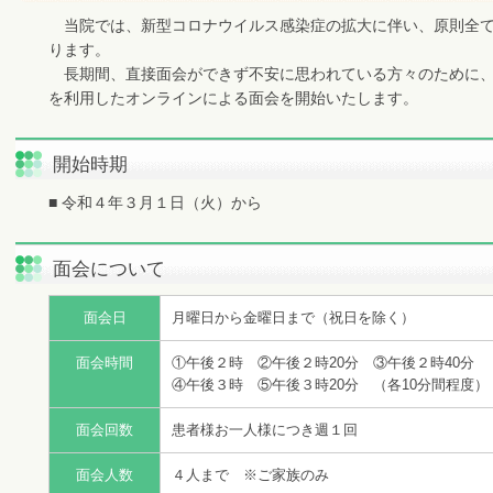
当院では、新型コロナウイルス感染症の拡大に伴い、原則全て
ります。
長期間、直接面会ができず不安に思われている方々のために、
を利用したオンラインによる面会を開始いたします。
開始時期
■ 令和４年３月１日（火）から
面会について
面会日
月曜日から金曜日まで（祝日を除く）
面会時間
①午後２時 ②午後２時20分 ③午後２時40分
④午後３時 ⑤午後３時20分 （各10分間程度）
面会回数
患者様お一人様につき週１回
面会人数
４人まで ※ご家族のみ