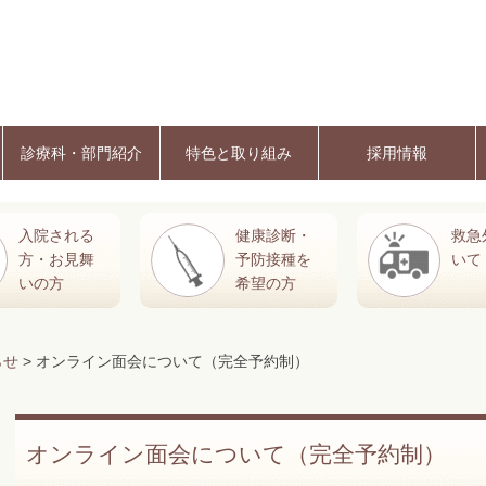
診療科・部門紹介
特色と取り組み
採用情報
入院される
健康診断・
救急
方・お見舞
予防接種を
いて
いの方
希望の方
らせ
> オンライン面会について（完全予約制）
オンライン面会について（完全予約制）