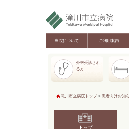
当院について
ご利用案内
外来受診され
る方
滝川市立病院トップ
>
患者向けお知
トップ