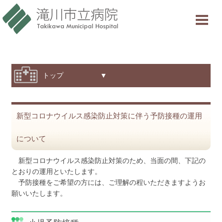
当院について
ご利用案内
診療科・部門紹介
トップ ▼
特色と取り組み
新型コロナウイルス感染防止対策に伴う予防接種の運用
採用情報
について
交通アクセス
新型コロナウイルス感染防止対策のため、当面の間、下記の
意見箱
とおりの運用といたします。
予防接種をご希望の方には、ご理解の程いただきますようお
願いいたします。
診療受付時間