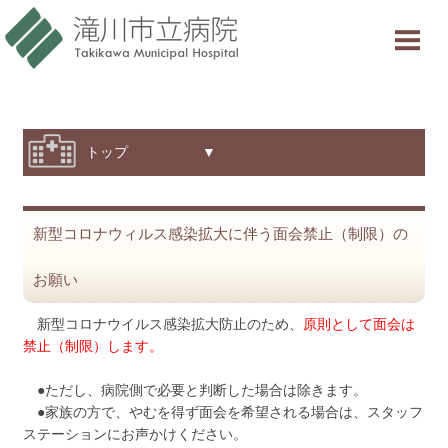
当院について
ご利用案内
診療科・部門紹介
トップ ▼
特色と取り組み
新型コロナウィルス感染拡大に伴う面会禁止（制限）の
採用情報
お願い
交通アクセス
新型コロナウイルス感染拡大防止のため、
原則として面会は
意見箱
禁止（制限）します。
●ただし、病院側で必要と判断した場合は除きます。
診療受付時間
●家族の方で、やむを得ず面会を希望される場合は、スタッフ
ステーションにお声かけください。