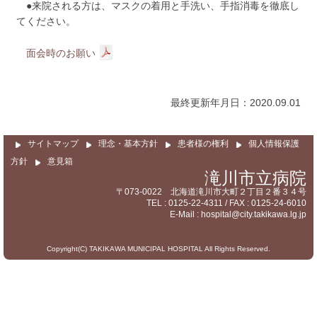
サイトマップ
●来院される方は、マスクの着用と手洗い、手指消毒を徹底し
てください。
面会時のお願い
最終更新年月日：2020.09.01
サイトマップ
理念・基本方針
患者様の権利
個人情報保護
方針
意見箱
滝川市立病院
〒073-0022 北海道滝川市大町２丁目２番３４号
TEL : 0125-22-4311 / FAX : 0125-24-6010
E-Mail : hospital@city.takikawa.lg.jp
Copyright(C) TAKIKAWA MUNICIPAL HOSPITAL All Rights Reserved.