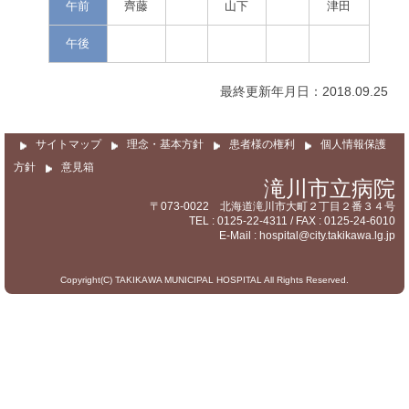
サイトマップ
午前
齊藤
山下
津田
午後
最終更新年月日：2018.09.25
サイトマップ
理念・基本方針
患者様の権利
個人情報保護
方針
意見箱
滝川市立病院
〒073-0022 北海道滝川市大町２丁目２番３４号
TEL : 0125-22-4311 / FAX : 0125-24-6010
E-Mail : hospital@city.takikawa.lg.jp
Copyright(C) TAKIKAWA MUNICIPAL HOSPITAL All Rights Reserved.