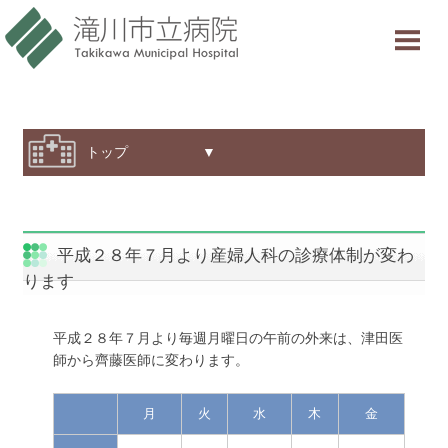
当院について
ご利用案内
診療科・部門紹介
トップ ▼
特色と取り組み
採用情報
平成２８年７月より産婦人科の診療体制が変わ
ります
交通アクセス
意見箱
平成２８年７月より毎週月曜日の午前の外来は、津田医
師から齊藤医師に変わります。
診療受付時間
月
火
水
木
金