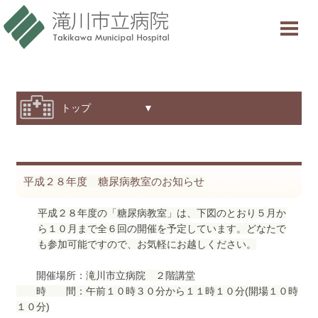
当院について
ご利用案内
診療科・部門紹介
トップ ▼
特色と取り組み
採用情報
平成２８年度 糖尿病教室のお知らせ
交通アクセス
平成２８年度の「糖尿病教室」は、下図のとおり５月か
ら１０月まで全６回の開催を予定しています。どなたで
意見箱
も参加可能ですので、お気軽にお越しください。
開催場所：
滝川市立病院 ２階講堂
診療受付時間
時 間：午前１０時３０分から１１時１０分(開場１０時
１０分)