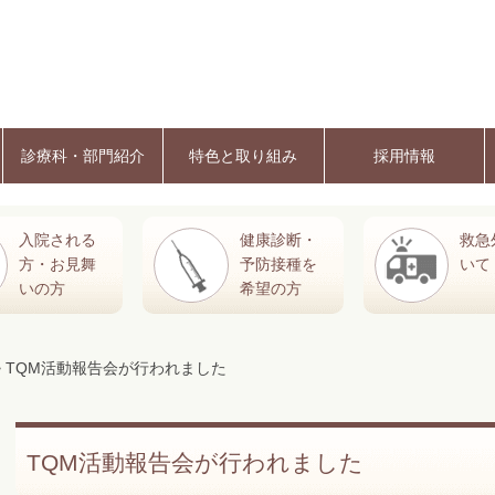
診療科・部門紹介
特色と取り組み
採用情報
入院される
健康診断・
救急
方・お見舞
予防接種を
いて
いの方
希望の方
> TQM活動報告会が行われました
TQM活動報告会が行われました