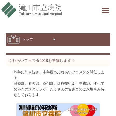
当院について
ご利用案内
診療科・部門紹介
トップ ▼
特色と取り組み
ふれあいフェスタ2018を開催します！
採用情報
昨年に引き続き、本年度もふれあいフェスタを開催しま
交通アクセス
す。
診療部、看護部、薬剤部、診療技術部、事務部、すべて
意見箱
の部門のスタッフが、たくさんの皆さまのご来場をお待
ちしております。
診療受付時間