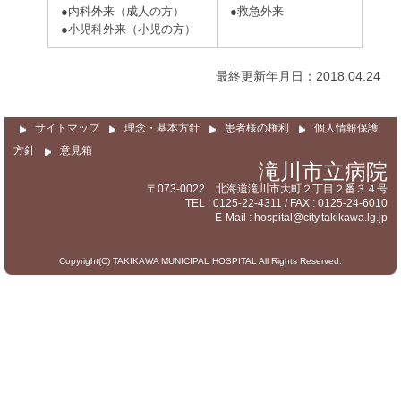
サイトマップ
●内科外来（成人の方）
●救急外来
●小児科外来（小児の方）
最終更新年月日：2018.04.24
サイトマップ
理念・基本方針
患者様の権利
個人情報保護
方針
意見箱
滝川市立病院
〒073-0022 北海道滝川市大町２丁目２番３４号
TEL : 0125-22-4311 / FAX : 0125-24-6010
E-Mail : hospital@city.takikawa.lg.jp
Copyright(C) TAKIKAWA MUNICIPAL HOSPITAL All Rights Reserved.