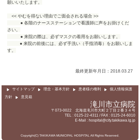
サイトマップ
願いいたします。
<< やむを得ない理由でご面会される場合 >>
● 各階のナースステーションで看護師に声をお掛けくだ
さい。
● 来院の際は、必ずマスクの着用をお願いします。
● 来院の前後には、必ず手洗い（手指消毒）をお願いしま
す。
最終更新年月日：2018.03.27
サイトマップ
理念・基本方針
患者様の権利
個人情報保護
方針
意見箱
滝川市立病院
〒073-0022 北海道滝川市大町２丁目２番３４号
TEL : 0125-22-4311 / FAX : 0125-24-6010
E-Mail : hospital@city.takikawa.lg.jp
Copyright(C) TAKIKAWA MUNICIPAL HOSPITAL All Rights Reserved.