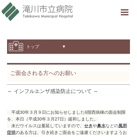
当院について
ご利用案内
診療科・部門紹介
トップ ▼
特色と取り組み
採用情報
ご面会される方へのお願い
交通アクセス
～ インフルエンザ感染防止について ～
意見箱
平成30年３月９日にお知らせしました6階西病棟の面会制限
を、本日（平成30年３月27日）緩和しました。
診療受付時間
未だウイルスは蔓延していますので、
せき
や
鼻水
などの
風邪
症状
のある方は、引き続きご面会をご遠慮くださいますようお