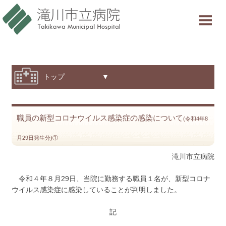
当院について
ご利用案内
診療科・部門紹介
トップ ▼
特色と取り組み
職員の新型コロナウイルス感染症の感染について
採用情報
(令和4年8
月29日発生分)①
交通アクセス
滝川市立病院
意見箱
令和４年８月29日、当院に勤務する職員１名が、新型コロナ
ウイルス感染症に感染していることが判明しました。
診療受付時間
記