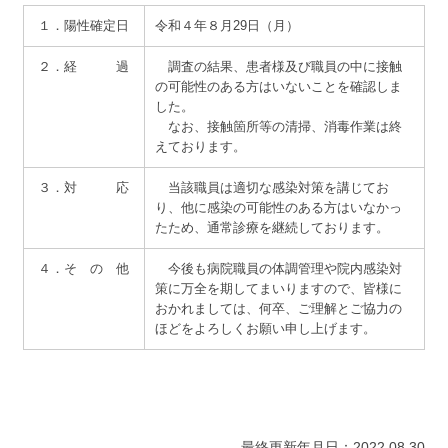
サイトマップ
１．陽性確定日
令和４年８月29日（月）
２．経 過
調査の結果、患者様及び職員の中に接触
の可能性のある方はいないことを確認しま
した。
なお、接触箇所等の清掃、消毒作業は終
えております。
３．対 応
当該職員は適切な感染対策を講じてお
り、他に感染の可能性のある方はいなかっ
たため、通常診療を継続しております。
４．そ の 他
今後も病院職員の体調管理や院内感染対
策に万全を期してまいりますので、皆様に
おかれましては、何卒、ご理解とご協力の
ほどをよろしくお願い申し上げます。
最終更新年月日：2022.08.30