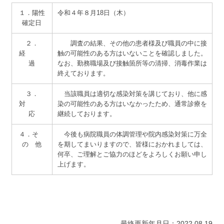
サイトマップ
１．陽性
令和４年８月18日（木）
確定日
２．
調査の結果、その他の患者様及び職員の中に接
経
触の可能性のある方はいないことを確認しました。
過
なお、勤務職場及び接触箇所等の清掃、消毒作業は
終えております。
３．
当該職員は適切な感染対策を講じており、他に感
対
染の可能性のある方はいなかったため、通常診療を
応
継続しております。
４．そ
今後も病院職員の体調管理や院内感染対策に万全
の 他
を期してまいりますので、皆様におかれましては、
何卒、ご理解とご協力のほどをよろしくお願い申し
上げます。
最終更新年月日：2022.08.19