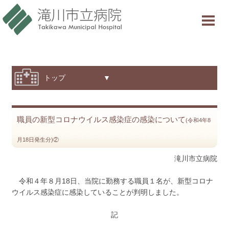
当院について
ご利用案内
診療科・部門紹介
トップ ▼
特色と取り組み
職員の新型コロナウイルス感染症の感染について
採用情報
(令和4年8
月18日発生分)②
交通アクセス
滝川市立病院
意見箱
令和４年８月18日、当院に勤務する職員１名が、新型コロナ
ウイルス感染症に感染していることが判明しました。
診療受付時間
記