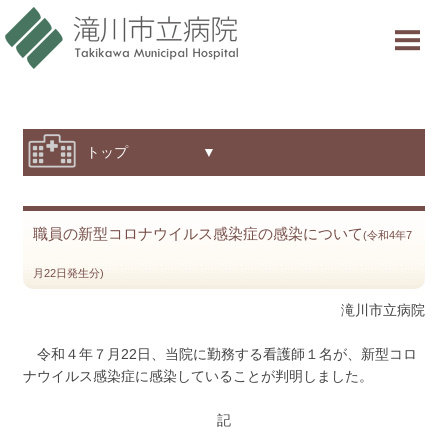
当院について
ご利用案内
診療科・部門紹介
トップ ▼
特色と取り組み
職員の新型コロナウイルス感染症の感染について
採用情報
(令和4年7
月22日発生分)
交通アクセス
滝川市立病院
意見箱
令和４年７月22日、当院に勤務する看護師１名が、新型コロ
ナウイルス感染症に感染していることが判明しました。
診療受付時間
記