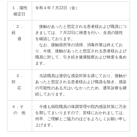
サイトマップ
１．陽性
令和４年７月22日（金）
確定日
２．
接触があったと想定される患者様および職員につ
経
きましては、７月22日に検査を行い、全員の陰性
過
を確認しております。
なお、接触箇所等の清掃、消毒作業は終えてお
り、今後、接触があったと想定される患者様および
職員に対して、引き続き健康観察および検査を進め
ます。
３．
当該職員は適切な感染対策を講じており、接触が
対
あったと想定される患者様および職員を除き、感染
応
の可能性のある方はいなかったため、通常診療を継
続しております。
４．そ
今後も病院職員の体調管理や院内感染対策に万全
の 他
を期してまいりますので、皆様におかれましては、
何卒、ご理解とご協力のほどをよろしくお願い申し
上げます。