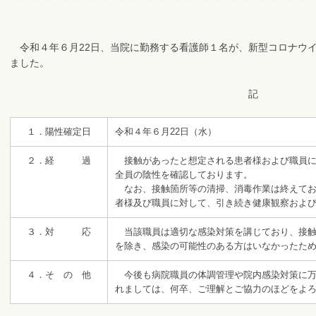
令和４年６月22日、当院に勤務する看護師１名が、新型コロナウ
ました。
記
１．陽性確定日
令和４年６月22日（水）
２．経 過
接触があったと想定される患者様および職員に
全員の陰性を確認しております。
なお、接触箇所等の清掃、消毒作業は終えてお
者様及び職員に対して、引き続き健康観察およ
３．対 応
当該職員は適切な感染対策を講じており、接触
を除き、感染の可能性のある方はいなかったた
４．そ の 他
今後も病院職員の体調管理や院内感染対策に万
れましては、何卒、ご理解とご協力のほどをよ