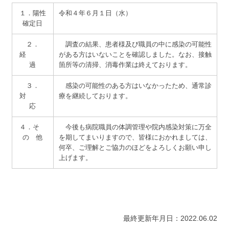
サイトマップ
１．陽性
令和４年６月１日（水）
確定日
２．
調査の結果、患者様及び職員の中に感染の可能性
経
がある方はいないことを確認しました。なお、接触
過
箇所等の清掃、消毒作業は終えております。
３．
感染の可能性のある方はいなかったため、通常診
対
療を継続しております。
応
４．そ
今後も病院職員の体調管理や院内感染対策に万全
の 他
を期してまいりますので、皆様におかれましては、
何卒、ご理解とご協力のほどをよろしくお願い申し
上げます。
最終更新年月日：2022.06.02