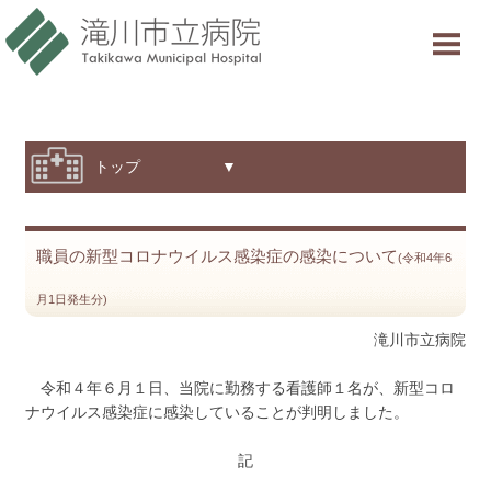
当院について
ご利用案内
診療科・部門紹介
トップ ▼
特色と取り組み
職員の新型コロナウイルス感染症の感染について
採用情報
(令和4年6
月1日発生分)
交通アクセス
滝川市立病院
意見箱
令和４年６月１日、当院に勤務する看護師１名が、新型コロ
ナウイルス感染症に感染していることが判明しました。
診療受付時間
記