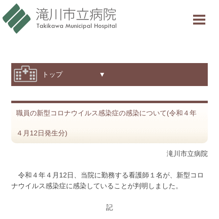
当院について
ご利用案内
診療科・部門紹介
トップ ▼
特色と取り組み
職員の新型コロナウイルス感染症の感染について(令和４年
採用情報
４月12日発生分)
交通アクセス
滝川市立病院
意見箱
令和４年４月12日、当院に勤務する看護師１名が、新型コロ
ナウイルス感染症に感染していることが判明しました。
診療受付時間
記