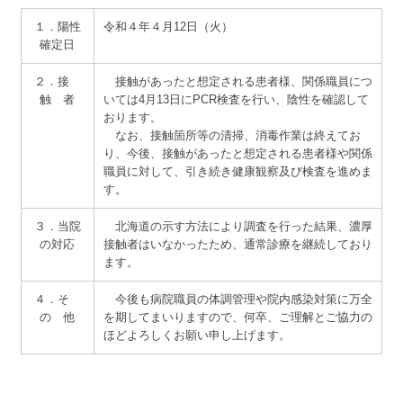
サイトマップ
１．陽性
令和４年４月12日（火）
確定日
２．接
接触があったと想定される患者様、関係職員につ
触 者
いては4月13日にPCR検査を行い、陰性を確認して
おります。
なお、接触箇所等の清掃、消毒作業は終えてお
り、今後、接触があったと想定される患者様や関係
職員に対して、引き続き健康観察及び検査を進めま
す。
３．当院
北海道の示す方法により調査を行った結果、濃厚
の対応
接触者はいなかったため、通常診療を継続しており
ます。
４．そ
今後も病院職員の体調管理や院内感染対策に万全
の 他
を期してまいりますので、何卒、ご理解とご協力の
ほどよろしくお願い申し上げます。