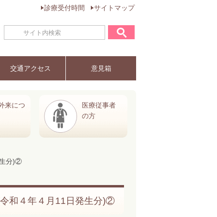
診療受付時間
サイトマップ
交通アクセス
意見箱
外来につ
医療従事者
の方
生分)②
令和４年４月11日発生分)②