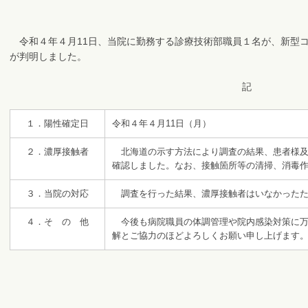
令和４年４月11日、当院に勤務する診療技術部職員１名が、新型
が判明しました。
記
１．陽性確定日
令和４年４月11日（月）
２．濃厚接触者
北海道の示す方法により調査の結果、患者様及
確認しました。なお、接触箇所等の清掃、消毒
３．当院の対応
調査を行った結果、濃厚接触者はいなかったた
４．そ の 他
今後も病院職員の体調管理や院内感染対策に
解とご協力のほどよろしくお願い申し上げます