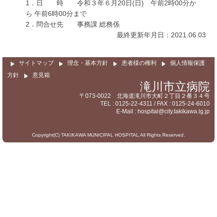
サイトマップ
1．日 時 令和３年６月20日(日) 午前2時00分か
ら 午前6時00分まで
2．問合せ先 事務課 総務係
最終更新年月日：2021.06.03
サイトマップ
理念・基本方針
患者様の権利
個人情報保護
方針
意見箱
滝川市立病院
〒073-0022 北海道滝川市大町２丁目２番３４号
TEL : 0125-22-4311 / FAX : 0125-24-6010
E-Mail : hospital@city.takikawa.lg.jp
Copyright(C) TAKIKAWA MUNICIPAL HOSPITAL All Rights Reserved.