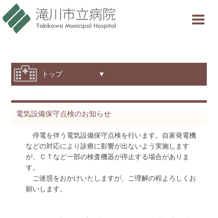
当院について
ご利用案内
診療科・部門紹介
トップ ▼
特色と取り組み
電気設備保守点検のお知らせ
採用情報
停電を伴う電気設備保守点検を行います。自家発電機
交通アクセス
などの対応により診療に影響が出ないよう実施します
が、ＣＴなど一部の検査機器が停止する場合がありま
意見箱
す。
ご迷惑をおかけいたしますが、ご理解の程よろしくお
願いします。
診療受付時間