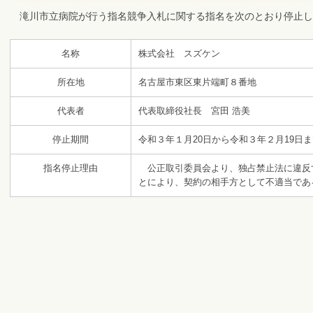
滝川市立病院が行う指名競争入札に関する指名を次のとおり停止し
名称
株式会社 スズケン
所在地
名古屋市東区東片端町８番地
代表者
代表取締役社長 宮田 浩美
停止期間
令和３年１月20日から令和３年２月19日
指名停止理由
公正取引委員会より、独占禁止法に違反
とにより、契約の相手方として不適当であ