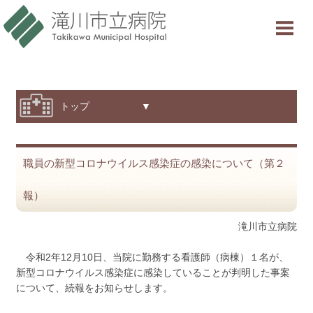
当院について
ご利用案内
診療科・部門紹介
トップ ▼
特色と取り組み
職員の新型コロナウイルス感染症の感染について（第２
採用情報
報）
交通アクセス
滝川市立病院
意見箱
令和2年12月10日、当院に勤務する看護師（病棟）１名が、
新型コロナウイルス感染症に感染していることが判明した事案
診療受付時間
について、続報をお知らせします。