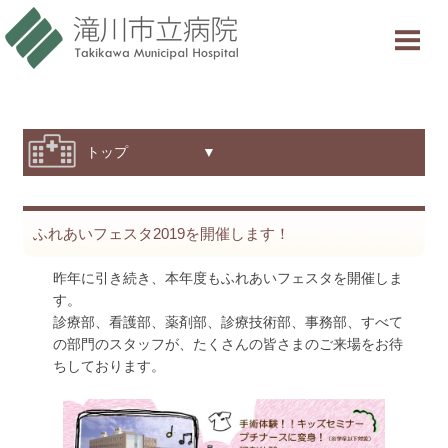
当院について
ご利用案内
診療科・部門紹介
トップ ▼
特色と取り組み
ふれあいフェスタ2019を開催します！
採用情報
昨年に引き続き、本年度もふれあいフェスタを開催しま
交通アクセス
す。
診療部、看護部、薬剤部、診療技術部、事務部、すべて
意見箱
の部門のスタッフが、たくさんの皆さまのご来場をお待
ちしております。
診療受付時間